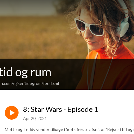
 tid og rum
n.com/rejseritidogrum/feed.xml
8: Star Wars - Episode 1
Apr 20, 2021
Mette og Teddy vender tilbage i årets første afsnit af "Rejser i tid 