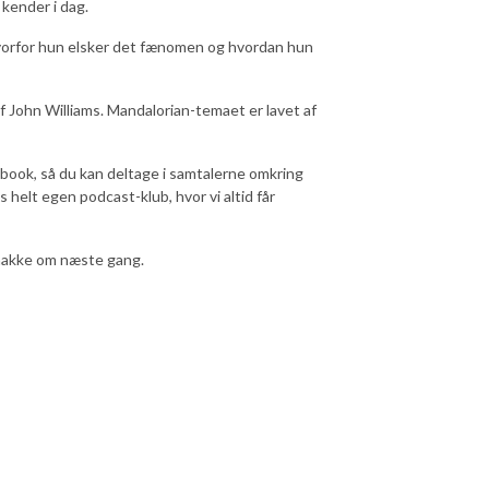
kender i dag.
hvorfor hun elsker det fænomen og hvordan hun
f John Williams. Mandalorian-temaet er lavet af
cebook, så du kan deltage i samtalerne omkring
helt egen podcast-klub, hvor vi altid får
snakke om næste gang.