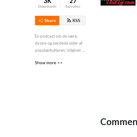
3K
27
Downloads
Episodes
Share
RSS
En podcast om de sære, 
dystre og nørdede sider af 
populærkulturen. Udgivet af 
HvidovreBibliotekerne
Show more >>
Comment