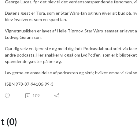
George Lucas, før det blev til det verdensomspændende fænomen, vi 
Dagens gæst er Tora, som er Star Wars-fan og hun giver sit bud på, 
blev involveret som en spæd fan.
Vignetmusikken er lavet af Helle Tjørnov. Star Wars-temaet er lavet a
Ludwig Göransson.
Gør dig selv en tjeneste og meld dig ind i Podcastlaboratoriet via fa
andre podcasts. Her snakker vi også om LydPod'en, som er bibliotekets 
spændende gæster på besøg.
Lav gerne en anmeldelse af podcasten og skriv, hvilket emne vi skal 
ISBN 978-87-94106-99-3
109
 (0)